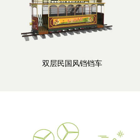
GD5+3×K40透明顶轨道观光火车
GLDZ-20DB锂电轮式观光列车
GLRZ-35CY燃油轮式观光列车
GD8+3×K32C轨道观光火车
GLRZ-30WV燃油观光列车
GD5+3×K40轨道观光火车
GD3+3×K12轨道观光火车
GD10-B轨道观光火车
双层民国风铛铛车
单层半封闭铛铛车